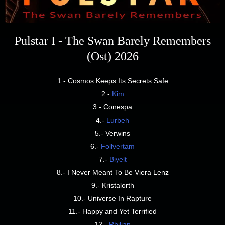
Pulstar I - The Swan Barely Remembers
(Ost) 2026
1.- Cosmos Keeps Its Secrets Safe
2.-
Kim
3.- Conespa
4.-
Lurbeh
5.- Verwins
6.-
Follvertam
7.-
Biyelt
8.- I Never Meant To Be Viera Lenz
9.- Kristalorth
10.- Universe In Rapture
11.- Happy and Yet Terrified
12.-
Rhilian